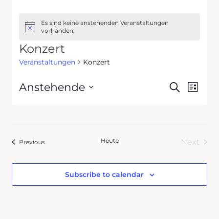
Es sind keine anstehenden Veranstaltungen
Hinweis
vorhanden.
Konzert
Veranstaltungen
Konzert
Veran
Veran
Anstehende
Suche
Liste
Ansic
Datum
Suche
Navig
wählen.
und
Heute
Next
Veranstaltungen
Previous
Ansich
Verans
Naviga
Subscribe to calendar